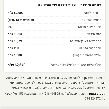
דוגמה מייצגת — עלות כוללת של ההלוואה
סכום ההלוואה
50,000 ש"ח
תקופת ההלוואה
60 חודשים (5 שנים)
שיעור ריבית (APR)
8%
החזר חודשי
1,013 ש"ח
סך הריבית לאורך התקופה
10,790 ש"ח
שכר טרחה (0.5%)
250 ש"ח
עמלת פתיחת תיק (3%)
1,500 ש"ח
סה"כ עלות ההלוואה (כולל כל העמלות)
62,540 ש"ח
אי-עמידה בפירעון ההלוואה עלולה לגרור חיוב בריבית פיגורים והליכי הוצאה לפועל.
‎ההלוואות ניתנות ע"י גופים פיננסיים מורשים בלבד, בכפוף לבדיקת זכאות, חיווי
אשראי וחתימה על מסמכים. ‎אין בפרסום זה התחייבות להעמדת אשראי בפועל.
מפעיל האתר:
‎יופה מדיה בע"מ (ח.פ. 516404308) · ‎דרך מנחם בגין 156, תל אביב ·