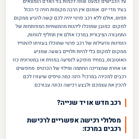
על הכבישים כמעט שווה לכמות בני האדם הנמצאים
בעיר מדי יום. אומנם אין הרבה מקומות חניה כי הכול
תפוס, אולם ללא רכב פרטי יהיה לכם קשה להגיע ממקום
למקום. כמובן שתוכלו ליהנות מהתשתיות המפותחות של
התחבורה הציבורית במרכז אולם אין תחליף לנוחות,
הזמינות והיעילות של רכב פרטי שתוכלו בעזרתו להתנייד
ממקום למקום בלי להיות תלויים בשעה שמגיע
האוטובוס, במחיר מופקע לנסיעה במונית או במטרונית כזו
או אחרת שמצריכה החתמה ומילוי של הכרטיס. מחפשים
רכבים למכירה במרכז? הינה כמה טיפים שיעזרו לכם
להכין את עצמכם ולבצע רכישה נכונה עבורכם.
רכב חדש או יד שנייה?
מסלולי רכישה אפשריים לרכישת
רכבים במרכז: