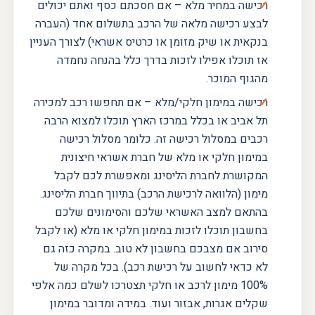
רכישה במחיר מלא – אם חסכתם כסף ואתם יכולים
לבצע רכישה מלאה של הרכב בתשלום אחד (העברה
בנקאית או שיק מזומן או כרטיס אשראי) לצורך העניין
אז תוכלו אפילו לזכות בדרך כלל בהנחה נחמדה
מהגוף המוכר.
רכישה במימון חלקי/מלא – אם תחפשו רכב למכירה
תל אביב או בכלל במרכז הארץ תוכלו למצוא הרבה
רכבים במסלול רכישה זה. כלומר מסלול רכישה
במימון חלקי או מלא של חברת אשראי חיצונית
המקושרת לחברת הליסינג ומאפשרת לכם לקבל
מימון (הלוואה לרכישת הרכב) בתיווך חברת הליסינג.
בהתאם למצב האשראי שלכם והסימונים שלכם
בחשבון תוכלו לזכות במימון חלקי או מלא (או לקבל
סירוב אם מצבכם בחשבון לא טוב. במקרה כזה גם
לא כדאי לחשוב על רכישת רכב). בכל מקרה של
100% מימון לרכב או חלקי תצטרכו לשלם כמה אלפי
שקלים אגרות, אבזור ועוד. במידה ומדובר במימון