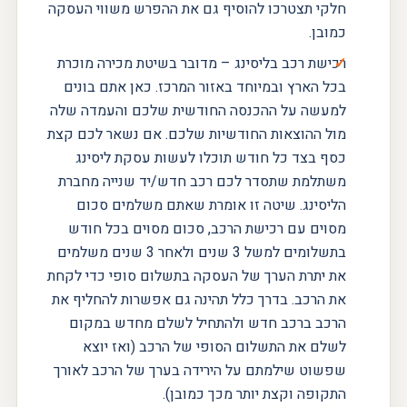
חלקי תצטרכו להוסיף גם את ההפרש משווי העסקה
כמובן.
רכישת רכב בליסינג – מדובר בשיטת מכירה מוכרת
בכל הארץ ובמיוחד באזור המרכז. כאן אתם בונים
למעשה על ההכנסה החודשית שלכם והעמדה שלה
מול ההוצאות החודשיות שלכם. אם נשאר לכם קצת
כסף בצד כל חודש תוכלו לעשות עסקת ליסינג
משתלמת שתסדר לכם רכב חדש/יד שנייה מחברת
הליסינג. שיטה זו אומרת שאתם משלמים סכום
מסוים עם רכישת הרכב, סכום מסוים בכל חודש
בתשלומים למשל 3 שנים ולאחר 3 שנים משלמים
את יתרת הערך של העסקה בתשלום סופי כדי לקחת
את הרכב. בדרך כלל תהינה גם אפשרות להחליף את
הרכב ברכב חדש ולהתחיל לשלם מחדש במקום
לשלם את התשלום הסופי של הרכב (ואז יוצא
שפשוט שילמתם על הירידה בערך של הרכב לאורך
התקופה וקצת יותר מכך כמובן).