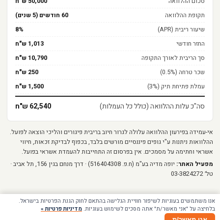
סכום ההלוואה
50,000 ש"ח
תקופת ההלוואה
60 חודשים (5 שנים)
שיעור ריבית (APR)
8%
החזר חודשי
1,013 ש"ח
סך הריבית לאורך התקופה
10,790 ש"ח
שכר טרחה (0.5%)
250 ש"ח
עמלת פתיחת תיק (3%)
1,500 ש"ח
סה"כ עלות ההלוואה (כולל כל העמלות)
62,540 ש"ח
אי-עמידה בפירעון ההלוואה עלולה לגרור חיוב בריבית פיגורים והליכי הוצאה לפועל.
‎ההלוואות ניתנות ע"י גופים פיננסיים מורשים בלבד, בכפוף לבדיקת זכאות, חיווי
אשראי וחתימה על מסמכים. ‎אין בפרסום זה התחייבות להעמדת אשראי בפועל.
מפעיל האתר:
‎יופה מדיה בע"מ (ח.פ. 516404308) · ‎דרך מנחם בגין 156, תל אביב ·